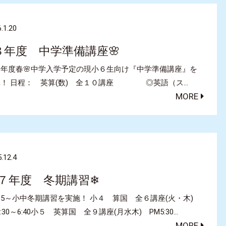
.1.20
８年度 中学準備講座🌸
年度春🌸中学入学予定の現小６生向け『中学準備講座』を
講！ 日程： 英算(数) 全１０講座 ◎英語（ス…
MORE
.12.4
７年度 冬期講習❄
/15～小中冬期講習を実施！ 小４ 算国 全６講座(火・木)
5:30～6:40小５ 英算国 全９講座(月水木) PM5:30…
MORE