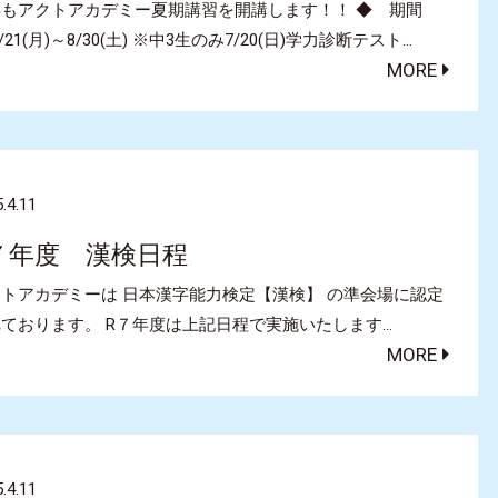
年もアクトアカデミー夏期講習を開講します！！ ◆ 期間
7/21(月)～8/30(土) ※中3生のみ7/20(日)学力診断テスト…
MORE
.4.11
７年度 漢検日程
トアカデミーは 日本漢字能力検定【漢検】 の準会場に認定
ております。 R７年度は上記日程で実施いたします…
MORE
.4.11