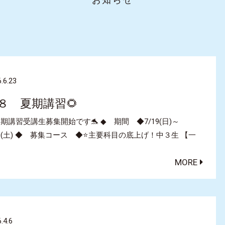
.6.23
８ 夏期講習🌻
夏期講習受講生募集開始です🐬 ◆ 期間 ◆7/19(日)～
29(土) ◆ 募集コース ◆⭐主要科目の底上げ！中３生 【一
MORE
.4.6