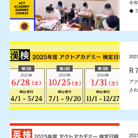
今
◆ 
2025
R
アク
され
2025