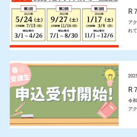
R
アク
れて
2025
R
令
ア